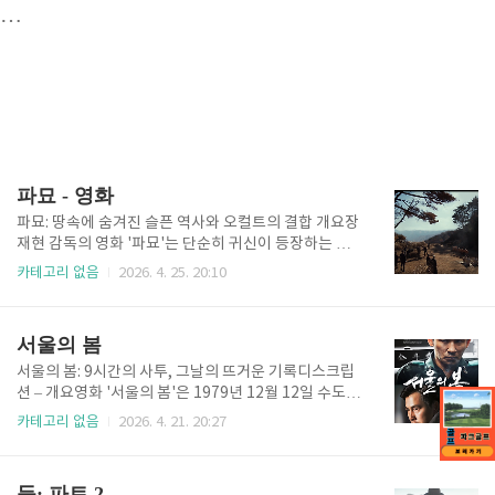
…
파묘 - 영화
파묘: 땅속에 숨겨진 슬픈 역사와 오컬트의 결합 개요장
재현 감독의 영화 '파묘'는 단순히 귀신이 등장하는 공
포 영화를 넘어, 한국인의 정서 속에 깊이 뿌리박힌 '풍
카테고리 없음
2026. 4. 25. 20:10
수지리'와 '무속 신앙'이라는 독특한 소재를 현대적 감
각으로 풀어낸 수작입니다. 2024년 상반기 한국 영화
계에 '오컬트 열풍'을 불러일으키며 천만 관객을 돌파한
서울의 봄
이 작품은, 우리 땅이 품고 있는 아픈 역사적 상처를 파
헤치는 용기 있는 서사를 보여줍니다. 풍수사, 장의사,
서울의 봄: 9시간의 사투, 그날의 뜨거운 기록디스크립
무당이라는 기묘한 조합이 만들어내는 시너지는 관객
션 – 개요영화 '서울의 봄'은 1979년 12월 12일 수도
들로 하여금 미지의 세계에 대한 경외감과 함께 잊고 있
서울에서 발생한 신군부 세력의 반란을 막기 위한 일촉
카테고리 없음
2026. 4. 21. 20:27
었던 민족적 정체성을 환기시키게 합니다.🎞️ 줄거리미
즉발의 9시간을 그린 실화 바탕의 영화입니다. 한국 현
국 LA, 거액의 의뢰를 받은 무당 '화림'(김고은)과 그녀
대사의 가장 결정적인 전환점을 다룬 이 작품은 개봉과
의 제자 '봉길'(이도현)은 기이한 병이 대물림되는 집안
동시에 전국적인 열풍을 일으키며 천만 관객의 분노와
듄: 파트 2