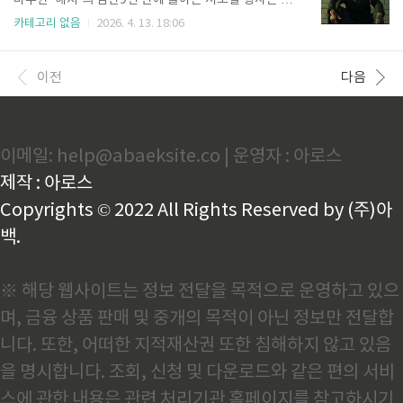
마주한 '해치'의 심판9년 만에 돌아온 서도철 형사는 더
감을 한층 끌어올렸습니다. 시대의 흐름에 발맞춘 범죄
욱 깊어진 고뇌와 함께 우리 곁을 찾아왔습니다. 류승완
카테고리 없음
2026. 4. 13. 18:06
소탕 방식과 더욱 진화한 마동석표 액션의 정수를 지금
감독의 는 전작의 시원한 카타르시스를 계승하면서도,
바로 만나보시죠.🎞️ 줄거리신종 마약 사건 해결 후 3년,
'사적 제재'라는 묵직한 사회적 화두를 던지며 관객들을
괴물형사 마석도와 서울 광수대는 배달 앱을 이용한 마
딜레마 속으로 밀어 넣습니다. 단순히 나쁜 놈을 잡는
이전
다음
약..
형사의 활약상을 넘어, 무엇이 진정한 정의인가에 대한
질문을 집요하게 파고드는 이 작품은 개봉과 동시에 극
장가를 압도하며 다시 한번 '베테랑' 신드롬을 일으켰습
니다. 정해인이라는 새로운 얼굴이 가세하여 완성된 이
이메일: help@abaeksite.co | 운영자 : 아로스
팽팽한 대결의 서사를 정밀 분석합니다.🎞️ 줄거리한 명
의 교수가 살해당하는 사건이 발생하고, 이 사건이 과거
제작 : 아로스
의 미제 사건들과 연관되어 있다는 사실이 드러나면..
Copyrights © 2022 All Rights Reserved by (주)아
백.
※ 해당 웹사이트는 정보 전달을 목적으로 운영하고 있으
며, 금융 상품 판매 및 중개의 목적이 아닌 정보만 전달합
니다. 또한, 어떠한 지적재산권 또한 침해하지 않고 있음
을 명시합니다. 조회, 신청 및 다운로드와 같은 편의 서비
스에 관한 내용은 관련 처리기관 홈페이지를 참고하시기