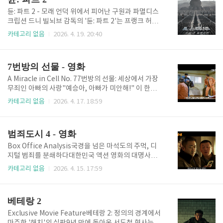
의 장..
공감을 자아냈습니다. 단순히 과거의 사건을 재현하는
것에 그치지 않고, 권력을 탐하는 인간의 탐욕과 신념을
듄: 파트 2 - 모래 언덕 위에서 피어난 구원과 파멸디스
지키려는 군인정신 사이의 팽팽한 대립을 스릴러적 연
크립션 드니 빌뇌브 감독의 '듄: 파트 2'는 프랭크 허버
출로 풀어내어 전 세대에게 묵직한 질문을 던집니다. 왜
트의 전설적인 SF 소설을 스크린 위에 가장 완벽하게
카테고리 없음
2026. 4. 19. 20:40
우리가 이 역사를 잊지 말아야 하는지, 그리고 '실패한
구현해낸 시각적 서사시입니다. 1편이 거대한 세계관의
혁명' 뒤에 숨겨진 진실이 무엇인지 이 영화는 뜨겁게
구축과 비극의 서막을 알렸다면, 2편은 자신의 운명을
증명합니다.🎞️ 줄거리1979년 10월 26일 박정희 대통
거부하던 소년 '폴 아트레이데스'가 복수를 위해 메시아
7번방의 선물 - 영화
령 ..
의 길을 걷게 되는 과정을 장엄하게 그려냅니다. 압도적
인 사운드와 경이로운 영상미는 단순한 영화 관람을 넘
A Miracle in Cell No. 77번방의 선물: 세상에서 가장
어 하나의 체험으로 다가옵니다. 특히 영웅주의에 대한
무죄인 아빠의 사랑"예승아, 아빠가 미안해!" 이 한마
경고와 종교적 맹신이 가져오는 비극을 깊이 있게 다루
디에 대한민국 1,280만 관객이 함께 울었습니다. 이환
카테고리 없음
2026. 4. 17. 18:59
며, 현대 SF 영화가 도달할 수 있는 최고의 미학적 성취
경 감독의 은 6살 지능을 가진 아빠 용구와 영리한 딸 예
를 보여줍니다. 🎞️ 줄거리가문이 몰락하고 간신히 살아
승이의 절절한 사랑을 그린 휴먼 코미디의 정점입니다.
남은 '폴'(티모시 샬라메)과 그의 어머니 '레이디 제시
교도소라는 차갑고 딱딱한 공간을 세상에서 가장 따뜻
범죄도시 4 - 영화
카'..
한 '선물'로 가득 채운 이 마법 같은 이야기는, 법과 정의
너머에 존재하는 인간의 순수함과 부성애를 감동적으
Box Office Analysis국경을 넘은 마석도의 주먹, 디
로 조명합니다. 류승룡의 전설적인 바보 연기와 아역 갈
지털 범죄를 분쇄하다대한민국 액션 영화의 대명사가
소원의 천사 같은 모습이 빚어낸 눈물과 웃음의 기록을
된 '범죄도시' 시리즈가 네 번째 이야기로 돌아와 다시
카테고리 없음
2026. 4. 15. 17:59
다시 만나봅니다.🎞️ 줄거리6살 지능을 가졌지만 딸 예
한번 천만 관객의 선택을 받았습니다. 이번 는 단순한
승(갈소원)을 향한 사랑만큼은 세상 누구보다 깊은 아
물리적 폭력을 넘어, 현대 사회의 어두운 단면인 '온라
빠 용구(류승룡). 그는 딸에게 세일러문 가방을..
인 불법 도박'과 '필리핀 기반의 거대 조직범죄'를 정조
베테랑 2
준합니다. 마석도(마동석)라는 독보적인 영웅 캐릭터가
가진 카타르시스는 유지하면서도, 시리즈 중 가장 강력
Exclusive Movie Feature베테랑 2: 정의의 경계에서
하고 잔혹한 빌런 백창기(무열)를 등장시켜 극적 긴장