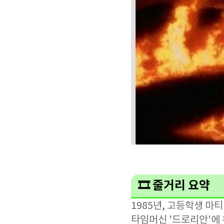
🎞️ 줄거리 요약
1985년, 고등학생 마
타임머신 '드로리안'에 우