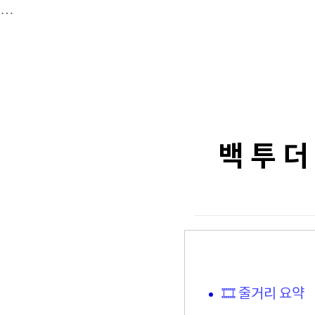
…
백 투 더 
🎞️ 줄거리 요약