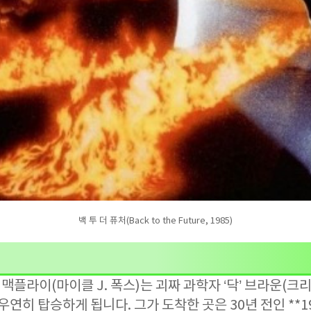
백 투 더 퓨처(Back to the Future, 1985)
티 맥플라이(마이클 J. 폭스)는 괴짜 과학자 ‘닥’ 브라운(
연히 탑승하게 됩니다. 그가 도착한 곳은 30년 전인 **19